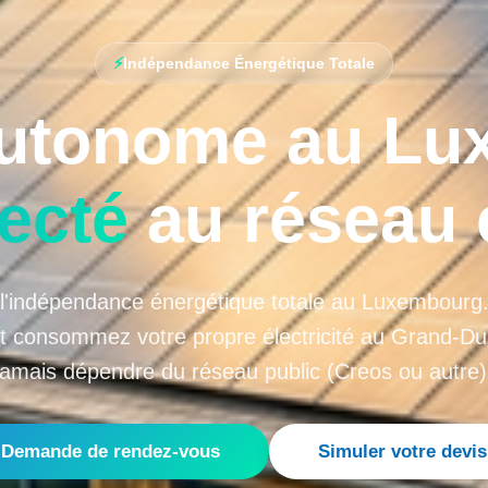
⚡
Indépendance Énergétique Totale
autonome au Lu
ecté
au réseau 
 l'indépendance énergétique totale au Luxembourg.
t consommez votre propre électricité au Grand-D
jamais dépendre du réseau public (Creos ou autre)
Demande de rendez-vous
Simuler votre devis