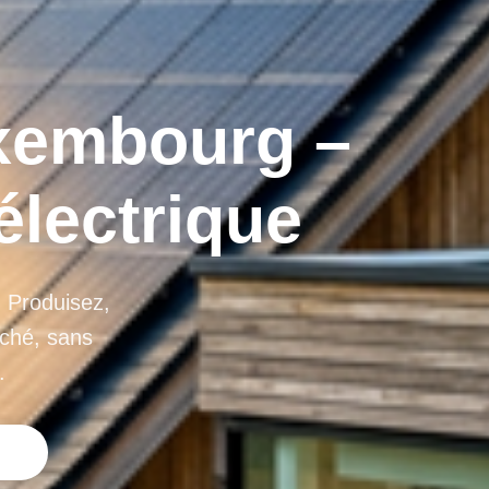
xembourg –
électrique
 Produisez,
uché, sans
.