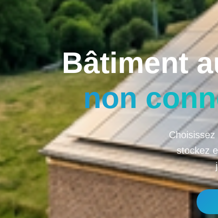
Bâtiment 
non conn
Choisissez
stockez e