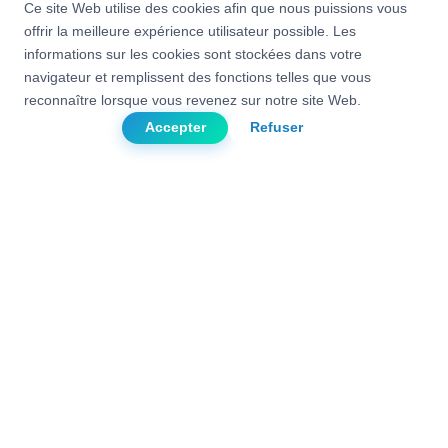
Ce site Web utilise des cookies afin que nous puissions vous
Câblage électrique (AC et DC)
offrir la meilleure expérience utilisateur possible. Les
Raccordement dans le coffret électrique
informations sur les cookies sont stockées dans votre
navigateur et remplissent des fonctions telles que vous
reconnaître lorsque vous revenez sur notre site Web.
Sélectionner
Accepter
Refuser
J'installe
la Totalité
Je place et raccorde
l'onduleur ainsi que les